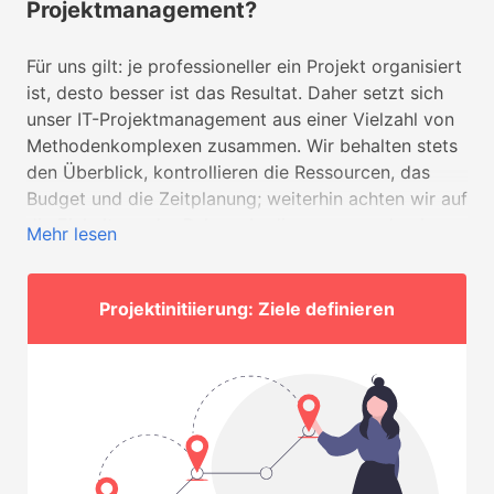
Projektmanagement?
Für uns gilt: je professioneller ein Projekt organisiert
ist, desto besser ist das Resultat. Daher setzt sich
unser IT-Projektmanagement aus einer Vielzahl von
Methodenkomplexen zusammen. Wir behalten stets
den Überblick, kontrollieren die Ressourcen, das
Budget und die Zeitplanung; weiterhin achten wir auf
die Einhaltung der Rahmenbedingungen und geben
Mehr lesen
strategische Richtungen vor. Reportings und
Statustrackings werden in regelmäßigen Abständen
vorgenommen, damit alle Projektteilnehmer und
Projektinitiierung: Ziele definieren
Stakeholder kontinuierlich informiert sind. Der
Erfolg des Projekts steht bei uns ganz oben.