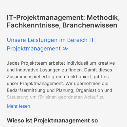
IT-Projektmanagement: Methodik,
Fachkenntnisse, Branchenwissen
Unsere Leistungen im Bereich IT-
Projektmanagement ≫
Jedes Projektteam arbeitet individuell um kreative
und innovative Lösungen zu finden. Damit dieses
Zusammenspiel erfolgreich funktioniert, gibt es
unser Projektmanagement. Wir übernehmen die
Bedarfsermittlung und Planung, Organisation und
Steuerung um für einen geordneten Ablauf zu
sorgen. Mit sowohl technischen Fachkenntnissen, als
Mehr lesen
auch Branchenwissen, sind wir stets ein
kompetenter Ansprechspartner für Auftraggeber,
Wieso ist Projektmanagement so
Abteilungen und Teams. Durch die Nutzung