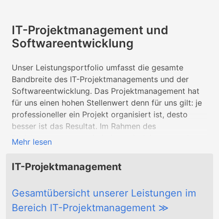
IT-Projektmanagement und
Softwareentwicklung
Unser Leistungsportfolio umfasst die gesamte
Bandbreite des IT-Projektmanagements und der
Softwareentwicklung. Das Projektmanagement hat
für uns einen hohen Stellenwert denn für uns gilt: je
professioneller ein Projekt organisiert ist, desto
besser ist das Resultat. Im Rahmen des
Projektmanagements behalten wir daher stets den
Mehr lesen
Überblick, kontrollieren die Ressourcen, das Budget,
die Zeitplanung, achten auf die Einhaltung der
IT-Projektmanagement
Rahmenbedingungen und geben strategische
Richtungen vor. Im Rahmen der Softwareentwicklung
Gesamtübersicht unserer Leistungen im
übernehmen wir sämtliche Tätigkeiten, welche die
Bereich IT-Projektmanagement ≫
Bereiche Webentwicklung, mobile Apps und