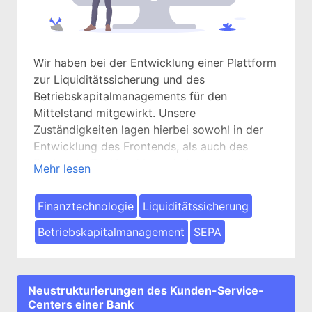
Wir haben bei der Entwicklung einer Plattform
zur Liquiditätssicherung und des
Betriebskapitalmanagements für den
Mittelstand mitgewirkt. Unsere
Zuständigkeiten lagen hierbei sowohl in der
Entwicklung des Frontends, als auch des
Backends. Darüber hinaus haben wir mit
Mehr lesen
weiteren die Implementierung des SEPA-
Zahlungsprozesses vorgenommen sowie die
Finanztechnologie
Liquiditätssicherung
Anbindung verschiedener APIs.
Betriebskapitalmanagement
SEPA
Neustrukturierungen des Kunden-Service-
Centers einer Bank