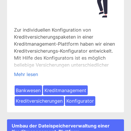
Zur individuellen Konfiguration von
Kreditversicherungspaketen in einer
Kreditmanagement-Plattform haben wir einen
Kreditversicherungs-Konfigurator entwickelt.
Mit Hilfe des Konfigurators ist es möglich
beliebige Versicherungen unterschiedlicher
Anbieter zu Versicherungsgruppen
Mehr lesen
zusammenzufassen. Diese
Versicherungsgruppen können anschließend
Bankwesen
Kreditmanagement
bei der Kreditvergabe durch den Vermittler
ausgewählt werden. Der Vermittler erhält
Kreditversicherungen
Konfigurator
daraufhin diverse Informationen bezüglich der
einzelnen Versicherungen der gewünschten
Versicherunsgruppe.
Umbau der Dateispeicherverwaltung einer