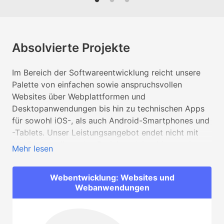
Anspruch.
Absolvierte Projekte
Im Bereich der Softwareentwicklung reicht unsere
Palette von einfachen sowie anspruchsvollen
Websites über Webplattformen und
Desktopanwendungen bis hin zu technischen Apps
für sowohl iOS-, als auch Android-Smartphones und
-Tablets. Unser Leistungsangebot endet nicht mit
der Fertigstellung des Projekts, daher bieten wir
Mehr lesen
nach der Fertigstellung einen Rundum-Support an.
Folglich finden Sie eine Auswahl von absolvierten
Webentwicklung: Websites und
Projekten, unterteilt nach unseren angebotenen
Webanwendungen
Bereichen in der Softwareentwicklung.