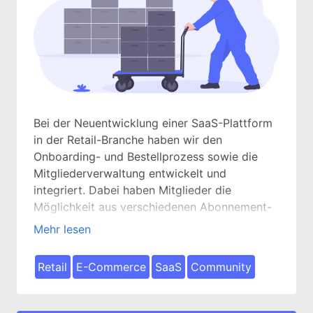
Bei der Neuentwicklung einer SaaS-Plattform
in der Retail-Branche haben wir den
Onboarding- und Bestellprozess sowie die
Mitgliederverwaltung entwickelt und
integriert. Dabei haben Mitglieder die
Möglichkeit aus verschiedenen Abonnement-
Modellen und Zahlungsmethoden zu wählen.
Mehr lesen
Zudem können Mitglieder nachträglich Daten
wie die Rechnungsanschrift und die jeweilige
Retail
E-Commerce
SaaS
Community
Zahlungsmethode anpassen, ihre
Mitgliedschaft kündigen, erneuern oder auch
Gutscheine verwenden.