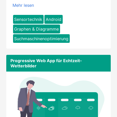
Zusätzlich haben wir die
Mehr lesen
Suchmaschinenoptimierung übernommen.
Sensortechnik
Android
Graphen & Diagramme
Suchmaschinenoptimierung
Progressive Web App für Echtzeit-
Wetterbilder