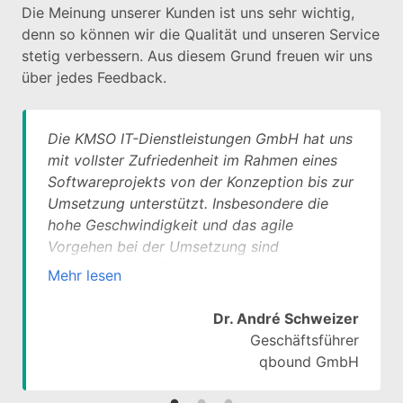
Die Meinung unserer Kunden ist uns sehr wichtig,
denn so können wir die Qualität und unseren Service
stetig verbessern. Aus diesem Grund freuen wir uns
über jedes Feedback.
Die KMSO IT-Dienstleistungen GmbH hat uns
mit vollster Zufriedenheit im Rahmen eines
Softwareprojekts von der Konzeption bis zur
Umsetzung unterstützt. Insbesondere die
hohe Geschwindigkeit und das agile
Vorgehen bei der Umsetzung sind
hervorzuheben. Ferner war unsere
Mehr lesen
Zusammenarbeit von hoher Professionalität
und umgehenden Reaktionen auf Anfragen
Dr. André Schweizer
sowie Anpassungsbedarfe geprägt.
Geschäftsführer
Zusammengefasst haben wir einen
qbound GmbH
erstklassigen Service erhalten und nehmen
diesen für weitere Anfragen gerne wieder in