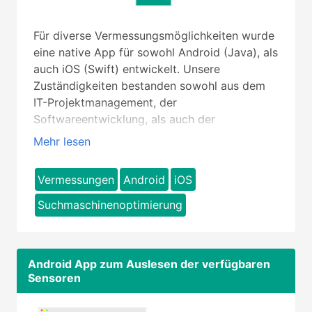
Für diverse Vermessungsmöglichkeiten wurde
eine native App für sowohl Android (Java), als
auch iOS (Swift) entwickelt. Unsere
Zuständigkeiten bestanden sowohl aus dem
IT-Projektmanagement, der
Softwareentwicklung, als auch der
anschließenden Suchmaschinenoptimierung
Mehr lesen
für den App Store und den Google Play Store.
Vermessungen
Android
iOS
Suchmaschinenoptimierung
Android App zum Auslesen der verfügbaren
Sensoren