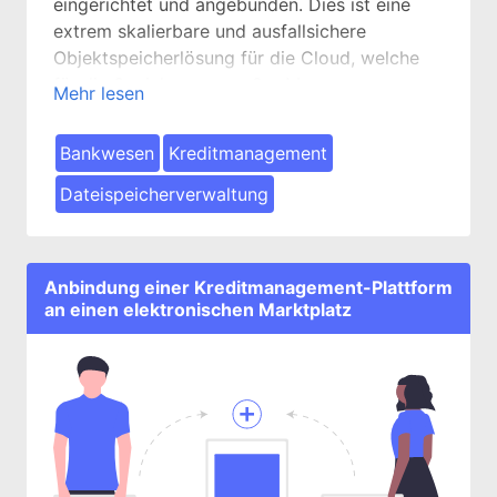
eingerichtet und angebunden. Dies ist eine
extrem skalierbare und ausfallsichere
Objektspeicherlösung für die Cloud, welche
für die Speicherung großer Mengen
Mehr lesen
unstrukturierter Daten optimiert ist.
Bankwesen
Kreditmanagement
Dateispeicherverwaltung
Anbindung einer Kreditmanagement-Plattform
an einen elektronischen Marktplatz