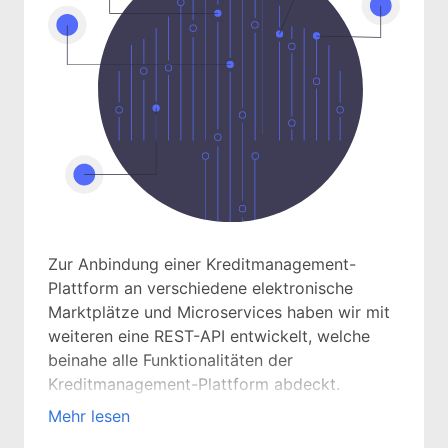
Zur Anbindung einer Kreditmanagement-
Plattform an verschiedene elektronische
Marktplätze und Microservices haben wir mit
weiteren eine REST-API entwickelt, welche
beinahe alle Funktionalitäten der
Kreditmanagement-Plattform abdeckt.
Darüber hinaus haben wir mit weiteren eine
Mehr lesen
Fassade entwickelt, welche als Schnittstelle