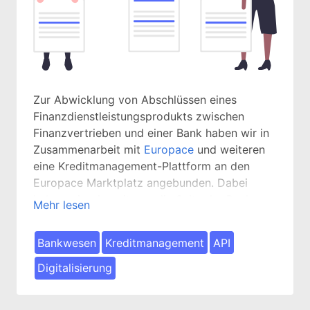
Zur Abwicklung von Abschlüssen eines
Finanzdienstleistungsprodukts zwischen
Finanzvertrieben und einer Bank haben wir in
Zusammenarbeit mit
Europace
und weiteren
eine Kreditmanagement-Plattform an den
Europace Marktplatz angebunden. Dabei
haben wir mit weiteren die Seite der Bank
Mehr lesen
vertreten und die hier relevanten
Implementierungen und Konfigurationen
Bankwesen
Kreditmanagement
API
vorgenommen.
Digitalisierung