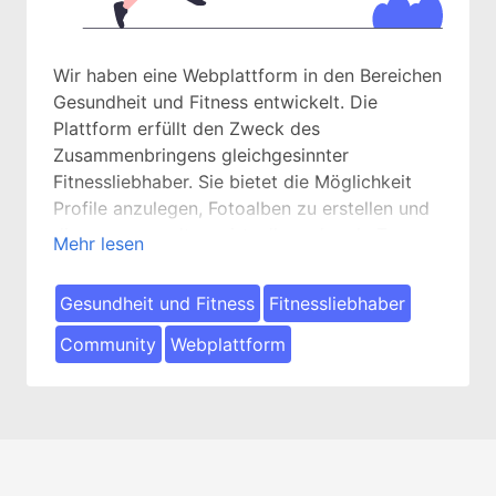
Wir haben eine Webplattform in den Bereichen
Gesundheit und Fitness entwickelt. Die
Plattform erfüllt den Zweck des
Zusammenbringens gleichgesinnter
Fitnessliebhaber. Sie bietet die Möglichkeit
Profile anzulegen, Fotoalben zu erstellen und
diese zu verwalten, virtuelle und reale Teams
Mehr lesen
zu bilden, Trainingsfortschritte festzuhalten,
individuelle Trainingspläne zu erstellen,
Gesundheit und Fitness
Fitnessliebhaber
Erfahrungen auszutauschen und weitere
Communityfunktionen.
Community
Webplattform