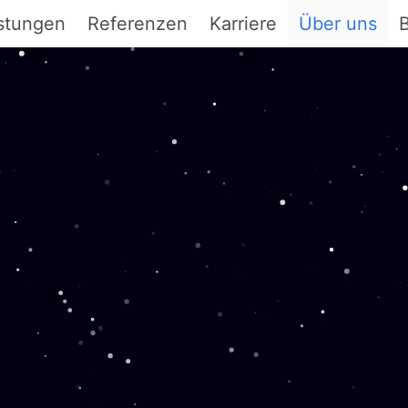
stungen
Referenzen
Karriere
Über uns
B
Projektmanagement
twareentwicklung
st Your App